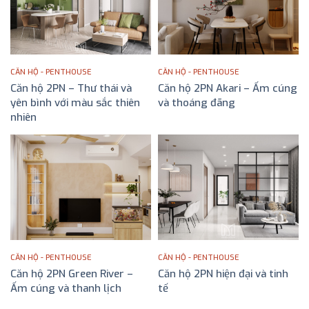
CĂN HỘ - PENTHOUSE
CĂN HỘ - PENTHOUSE
Căn hộ 2PN – Thư thái và
Căn hộ 2PN Akari – Ấm cúng
yên bình với màu sắc thiên
và thoáng đãng
ĐỌC TIẾP
nhiên
ĐỌC TIẾP
CĂN HỘ - PENTHOUSE
CĂN HỘ - PENTHOUSE
Căn hộ 2PN Green River –
Căn hộ 2PN hiện đại và tinh
Ấm cúng và thanh lịch
tế
ĐỌC TIẾP
ĐỌC TIẾP