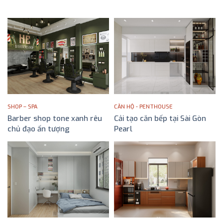
SHOP – SPA
CĂN HỘ - PENTHOUSE
Barber shop tone xanh rêu
Cải tạo căn bếp tại Sài Gòn
chủ đạo ấn tượng
Pearl
ĐỌC TIẾP
ĐỌC TIẾP