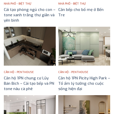
NHÀ PHỐ - BIỆT THỰ
NHÀ PHỐ - BIỆT THỰ
Cải tạo phòng ngủ cho con –
Căn bếp cho bố mẹ ở Bến
tone xanh trắng thư giãn và
Tre
ĐỌC TIẾP
yên bình
ĐỌC TIẾP
CĂN HỘ - PENTHOUSE
CĂN HỘ - PENTHOUSE
Căn hộ 1PN chung cư Lũy
Căn hộ 1PN Picity High Park –
Bán Bích – Cải tạo bếp và PN
Tổ ấm lý tưởng cho cuộc
tone nâu cà phê
sống hiện đại
ĐỌC TIẾP
ĐỌC TIẾP